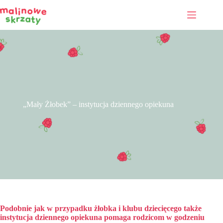
Przejdź
do
treści
„Mały Żłobek” – instytucja dziennego opiekuna
Podobnie jak w przypadku żłobka i klubu dziecięcego także
instytucja dziennego opiekuna pomaga rodzicom w godzeniu