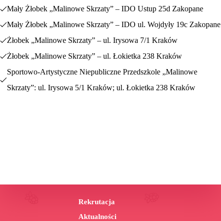
Mały Żłobek „Malinowe Skrzaty” – IDO Ustup 25d Zakopane
Mały Żłobek „Malinowe Skrzaty” – IDO ul. Wojdyły 19c Zakopane
Żłobek „Malinowe Skrzaty” – ul. Irysowa 7/1 Kraków
Żłobek „Malinowe Skrzaty” – ul. Łokietka 238 Kraków
Sportowo-Artystyczne Niepubliczne Przedszkole „Malinowe
Skrzaty”: ul. Irysowa 5/1 Kraków; ul. Łokietka 238 Kraków
Dziennym punktem opieki nad dziećmi
określa się jedną z form
instytucjonalnej opieki nad maluszkami. Jest ona sprawowana przez
dziennego opiekuna, który dba o to, by zapewnić dziecku w wieku od
20. tygodnia życia do ukończenia 3 lat właściwą
opiekę w
warunkach bytowych zbliżonych do warunków domowych.
Rekrutacja
Aktualności