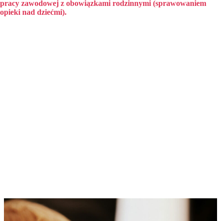
pracy zawodowej z obowiązkami rodzinnymi (sprawowaniem
opieki nad dziećmi).
W czasie, gdy rodzice nie mogą sprawować opieki nad dzieckiem z
powodu np. pracy zawodowej, mogą je powierzyć opiece dziennego
opiekuna. Opieka sprawowana jest w warunkach domowych, a czas
sprawowania opieki przez dziennego opiekuna efektywniej
dopasowany do czasu pracy rodziców.
Opieką dziennego opiekuna mogą być objęte dzieci w wieku od 20
tygodnia życia do końca roku szkolnego, w którym dziecko ukończy 3
rok życia lub w przypadku gdy niemożliwe lub utrudnione jest objęcie
dziecka wychowaniem przedszkolnym – 4 rok życia. W przypadku,
gdy dziecko, które ukończyło 3 rok życia powierzone jest opiece
dziennego opiekuna, rodzice tego dziecka, są zobowiązani do złożenia
podmiotowi zatrudniającemu tego dziennego opiekuna oświadczenia o
przeszkodach w objęciu dziecka wychowaniem przedszkolnym.