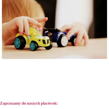
W dziennym punkcie opieki nad dziećmi prowadzone są zajęcia
opiekuńczo-wychowawcze i edukacyjne, które uwzględniają
właściwy do wieku rozwój psychomotoryczny malucha.
Podczas
opieki pielęgnacyjnej oraz edukacyjnej dzienny opiekun ma
obowiązek wziąć pod uwagę indywidualne potrzeby dziecka.
Zapraszamy do naszych placówek: